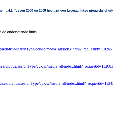
akt. Tussen 2000 en 2008 heeft zij een tweejaarlijkse nieuwsbrief uitgege
a de onderstaande links:
earch/true/searchType/qck/sc/media_all/index.html?_requestid=110265
search/true/searchType/qck/sc/media_all/index.html?_requestid=11208
/search/true/searchType/qck/sc/media_all/index.html?_requestid=1124